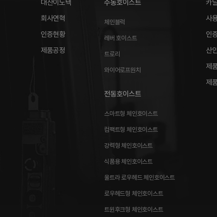
대산이노텍
수동호이스트
카
회사연혁
사
체인블럭
인증현황
인
레버 호이스트
제품공정
산
트로리
제품
와이어로프원치
제품
전동호이스트
스마트형 체인호이스트
컴팩트형 체인호이스트
강력형 체인호이스트
식품용 체인호이스트
울트라 로우헤드 체인호이스트
로우헤드형 체인호이스트
트윈후크형 체인호이스트