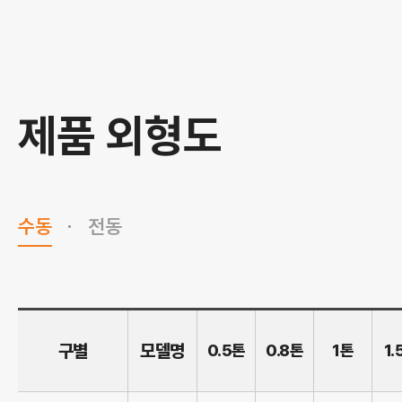
제품 외형도
수동
전동
구별
모델명
0.5톤
0.8톤
1톤
1.