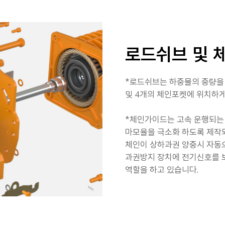
로드쉬브 및 
*로드쉬브는 하중물의 중량을 
및 4개의 체인포켓에 위치하게
*체인가이드는 고속 운행되는
마모율을 극소화 하도록 제작
체인이 상하과권 양중시 자동
과권방지 장치에 전기신호를
역할을 하고 있습니다.