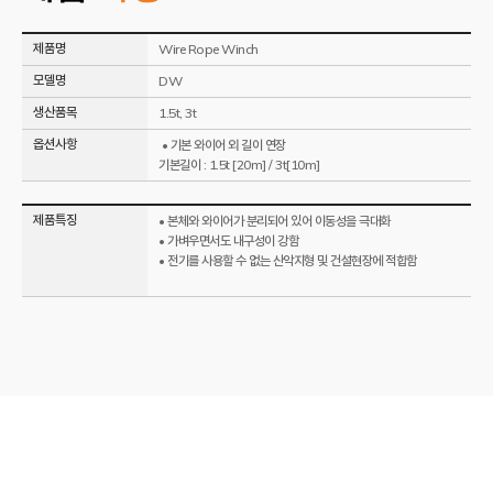
제품명
Wire Rope Winch
모델명
DW
생산품목
1.5t, 3t
옵션사항
• 기본 와이어 외 길이 연장
기본길이 : 1.5t [20m] / 3t[10m]
제품특징
• 본체와 와이어가 분리되어 있어 이동성을 극대화
• 가벼우면서도 내구성이 강함
• 전기를 사용할 수 없는 산악지형 및 건설현장에 적합함