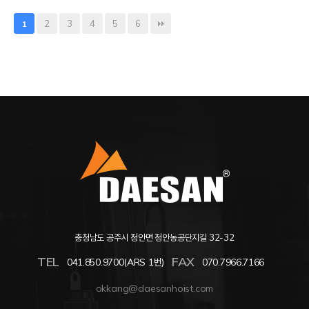
2
3
4
5
6
1
충청남도 공주시 정안면 정안농공단지길 32-32
TEL
FAX
041.850.9700(ARS 1번)
070.7966.7166
okkang@daesanhoist.com