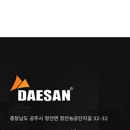
충청남도 공주시 정안면 정안농공단지길 32-32