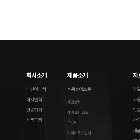
회사소개
제품소개
자
대산이노텍
수동호이스트
카
회사연혁
사
체인블럭
인증현황
인
레버 호이스트
제품공정
산
트로리
제품
와이어로프원치