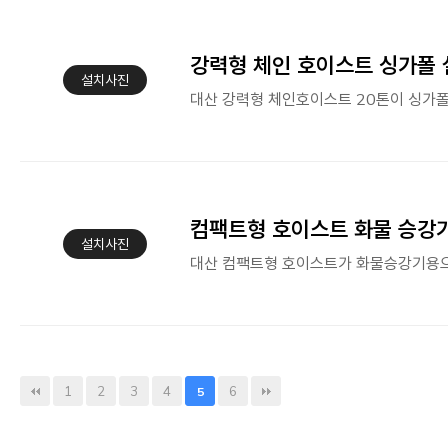
강력형 체인 호이스트 싱가폴
설치사진
컴팩트형 호이스트 화물 승강
설치사진
1
2
3
4
6
5